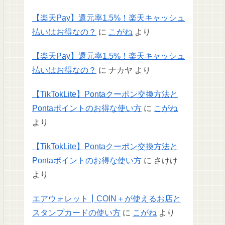
【楽天Pay】還元率1.5%！楽天キャッシュ
払いはお得なの？
に
こがね
より
【楽天Pay】還元率1.5%！楽天キャッシュ
払いはお得なの？
に
ナカヤ
より
【TikTokLite】Pontaクーポン交換方法と
Pontaポイントのお得な使い方
に
こがね
より
【TikTokLite】Pontaクーポン交換方法と
Pontaポイントのお得な使い方
に
さけけ
より
エアウォレット┃COIN＋が使えるお店と
スタンプカードの使い方
に
こがね
より