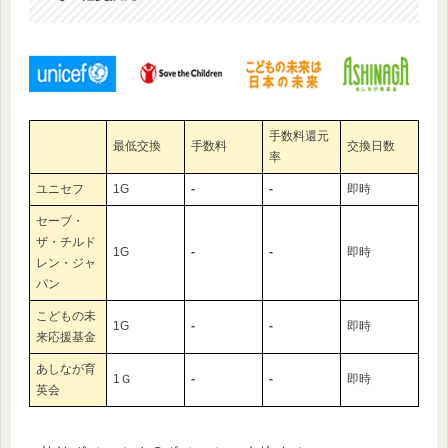
手数料還元
最低交換
手数料
交換日数
率
ユニセフ
1G
‐
‐
即時
セーブ・
ザ・チルド
1G
‐
‐
即時
レン・ジャ
パン
こどもの未
1G
‐
‐
即時
来応援基金
あしなが育
1Ｇ
‐
‐
即時
英会