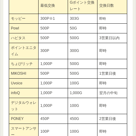
Gポイント交換
最低交換
交換日数
レート
モッピー
300P※1
303G
即時
Powl
500P
50G
即時
ハピタス
500P
500G
3営業日以内
ポイントエニタ
300P
300G
即時
イム
ちょびリッチ
1,000P
500G
即時
MIKOSHI
500P
500G
1営業日後
Uvoice
1,000P
100G
即時
infoQ
1,000P
1,000G
翌月の中旬
デジタルウォレ
1,000P
100G
即時
ット
PONEY
450P
450G
2営業日後
スマートアンサ
100P
100G
即時
ー