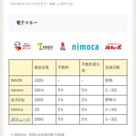
※2 JALマイレージクラブ：30G → 10マイル
電子マネー
手数料還元
最低交換
手数料
交換日数
率
WAON
100G
‐
‐
即時
nanaco
100Ｇ
5％
5％
2～3日
楽天Edy
100G
5％
5％
即時※
nimoca
1G
5％
5％
2～3日
JRキューポ
100G
5％
5％
2～3日
※ 楽天Edy：初回のみ交換日数7日前後