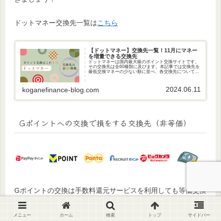
ドットマネー交換先一覧は
こちら
【ドットマネー】交換先一覧！11月にマネー
を増量できる交換先
ドットマネーは国内最大級のポイント交換サイトです。
その交換先は全60種類に及びます。本記事では交換先を
最低交換マネーの少ない順に並べ、各交換先についてコ
メントしています。マネーの交換に役立つ記事となって
おりますのでぜひご覧ください。
2024.06.11
koganefinance-blog.com
Gポイントへの交換で損をする交換先
（非等価）
Gポイントの交換は手数料還元サービスを利用しても等価交換
できない交換先、交換レートで損をする交換先があるのでま
とめます。
メニュー
ホーム
検索
トップ
サイドバー