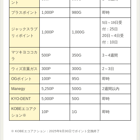
ント
プラスポイント
1,000P
980G
即時
日受
5日～19
ジャックスラブ
付：25日
1,000P
1,000G
リィポイント
20日～4日受
付：10日
マツキヨココカ
500P
350G
3～4週間
ラ
ウィズ京葉ガス
300P
300G
2～3日
OGポイント
100P
95G
即時
Manegy
5,250P
500G
2週間以内
KYO-DENT
5,000P
50G
即時
KOBEエコアク
10P
1G
即時
ション※
※ KOBEエコアクション：2025年9月30日でポイント交換終了