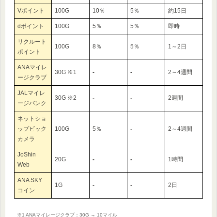
Vポイント
100G
10％
5％
約15日
dポイント
100G
5％
5％
即時
リクルート
100G
8％
5％
1～2日
ポイント
ANAマイレ
30G ※1
‐
‐
2～4週間
ージクラブ
JALマイレ
30G ※2
‐
‐
2週間
ージバンク
ネットショ
ップビック
100G
5％
‐
2～4週間
カメラ
JoShin
20G
‐
‐
1時間
Web
ANA SKY
1G
‐
‐
2日
コイン
※1 ANAマイレージクラブ：30G → 10マイル