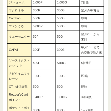
JRキューポ
1,000P
1,000G
7日後
マクロミル
300P
300G
翌月の中旬頃
Gamboo
500P
500G
即時
ファンくる
5,000P
500G
即時
翌月20日から
キューモニター
50P
50G
末日
毎月10日まで
CAPAT
300P
300G
の交換で当月末
ソースネクスト
500G
500P
5営業日
eポイント
ナビタイムマイ
即時
100G
100G
レージ
QT-net 倶楽部
50G
50G
即時
Reader’sCard
1,400P
1,600G
3週間後
ポイント
ポケット・ポイ
300P
900G
1～2週間