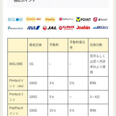
他社ポイント
手数料還元
最低交換
手数料
交換日数
率
翌月もしく
は翌々月請
BIGLOBE
1G
‐
‐
求分より適
用
Pontaポイ
100G
3％
3％
即時
ント（au)
Pontaポイ
100G
5％
–
3～4日
ント
PayPayポ
100G
15％
5％
即時
イント