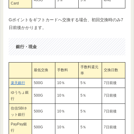
Card
Gポイントをギフトカードへ交換する場合、初回交換時のみ7
日前後かかります。
銀行・現金
手数料還元
最低交換
手数料
交換日数
率
楽天銀行
500G
10％
5％
7日前後
ゆうちょ銀
500G
10％
5％
7日前後
行
住信SBIネ
500G
10％
5％
7日前後
ット銀行
PayPay銀
500G
10％
5％
7日前後
行